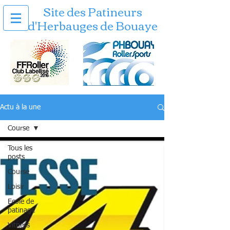
Site des Patineurs
d'Herbauges de Bouaye
Actu à la une
Course
Tous les
posts
Course
Loisir
Ecole de
patinage
Vitness