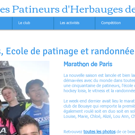
des Patineurs d'Herbauges d
Le club
Les activités
Compétition
, Ecole de patinage et randonnée
Marathon de Paris
La nouvelle saison est lancée et bien la
démarrées avec du monde dans toutes l
une cinquantaine de patineurs, l'école 
hockey loisir, le vitness et la randonné
Le week-end dernier avait lieu le mara
club de Bouaye qui remporte la premièr
également roulé soit en duo soit en so
Louise, Marie, Chloé, Alizé, Lou Ann, C
Retrouvez
toutes les photos
de ce bea