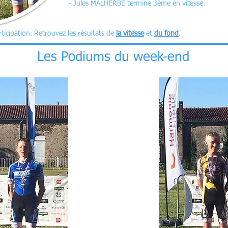
- Jules MALHERBE termine 3ème en vitesse.
ticipation. Retrouvez les résultats de
la vitesse
et
du fond
.
Les Podiums du week-end