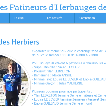
des Patineurs d'Herbauges d
Le club
Les activités
Compétition
des Herbiers
Organisée le même jour que le challenge fond de Bo
déroulée le samedi 10 juin de 16h00 à 23h00.
Pour Bouaye ils étaient 6 patineurs à chausser les r
- Super Mini fille : Sarah LECLAIR
- Poussin: Ylan LEBRETON
- Benjamine : Méloa ANGUE
- Minime Fille: Louise LE LEVIER et Enora GUILBA
- Minime Garçon : Jules MALHERBE
Plusieurs podiums pour nos participants :
- Ylan LEBRETON termine 3ème en vitesse et 2ème
- Louise LE LEVIER termine 3ème en vitesse et 2è
- Enora GUILBAUD termine 3ème en fond