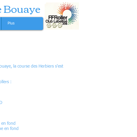
e Bouaye
Plus
uaye, la course des Herbiers s'est
ollers :
UD
 en fond
me en fond