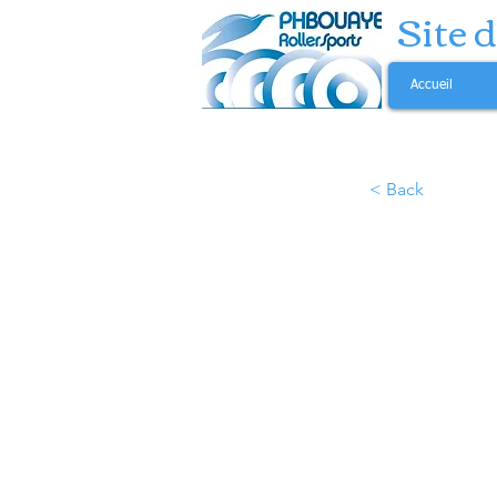
Site 
Accueil
< Back
Les 3