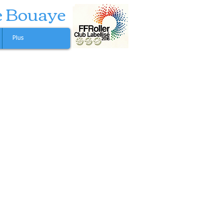
e Bouaye
Plus